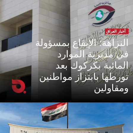
أخبار العراق
النزاهة: الإيقاع بمسؤولة
في مديرية الموارد
المائية بكركوك بعد
تورطها بابتزاز مواطنين
ومقاولين