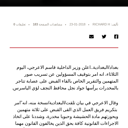
تأليف: RICHARD H
23-01-2018
مشاهدات الصفحة
183
تعليقات
0
بغداد/البغدادية..اعلن وزير الداخلية قاسم الاعرجي، اليوم
الثلاثاء، انه امر بتوقيف المسؤولين عن تسريب صور
المتهمين والتقرير الخاص بالقاء القبض على عصابة تتاجر
بالمخدرات يرأسها جواد نجل محافظ النجف لؤي الياسرس.
وقال الاعرجي في بيان تلقت/البغدادية/نسخة منه، انه"امر
بتكريم فريق العمل الذي القى القبض على ثلاثة متهمين
وبحوزتهم مادة الحشيشة وحبوبا مخدرة، وشددنا على اتخاذ
الاجراءات القانونية كافة بحق الذين يخالفون القانون مهما