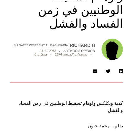
الوطنيين في زمن
الفساد والفشل
RICHARD H
IS A SATFF WRITER AT AL BAGHDADIA
04-11-2018
AUTHOR'S OPINION
مشاهدات الصفحة
1574
تعليقات
0
كذبة ويكلكس واوهام تسقيط الوطنيين في زمن الفساد
والفشل
بقلم .. محمد حنون