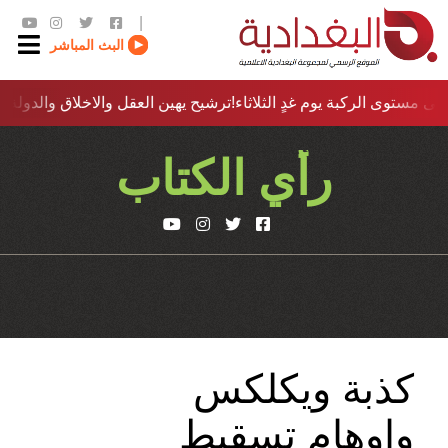
|
البث المباشر
ى مستوى الركبة يوم غدٍ الثلاثاء
ترشيح يهين العقل والاخلاق والدولة…؟!
رأي الكتاب
كذبة ويكلكس
واوهام تسقيط