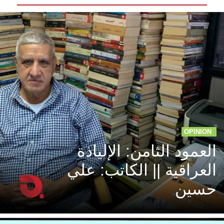
OPINION
العمود الثامن: الإلياذة
العراقية || الكاتب: علي
حسين