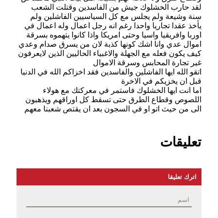
لقد حارب الخشلوك جيش من الفاسدين وقتلت الشعب
سنة وشيعة ولم يجلس مع كل السياسيين الفاشلين ولم
يأخذ عقدا تجاريا واحدا رغم انه رجل اعمال وله اعمال في
اوربا وافريقيا واسيا وحتى امريكا واذا كانوا يتهموه بسرقة
اموال عدي وانا اشك كونها كذبة لان من يسرق صدام وعدي
كيف يكون فعله مع الجهلة والاغبياء الحاليين الذين لايعرفون
غير تجارة المحابس وسرقة الاموال
اتقو الله ايها الفاشلين والفاسدين فقد اخزاكم الله في الدنيا
قبل ان يخزيكم في الاخرة
اما انت ايها الخشلوك فاستمر في معركتك مع هولاء
اللصوص وقطاع الطرق حتى تسقط كل اوراقهم ويذهبون
الى من حيث اتو او في السجون بعد ان يقتص شعبنا معهم
تعليقات
اترك تعليقا