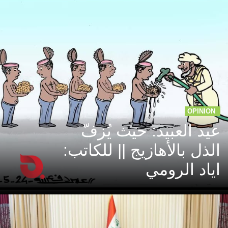
OPINION
عيد العبيد: حيث يُزفّ
الذل بالأهازيج || للكاتب:
اياد الرومي