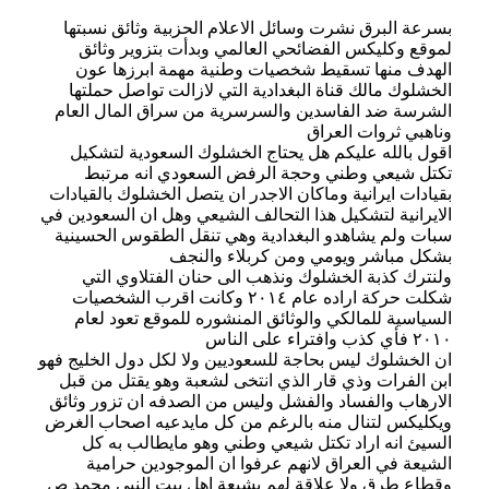
بسرعة البرق نشرت وسائل الاعلام الحزبية وثائق نسبتها
لموقع وكليكس الفضائحي العالمي وبدأت بتزوير وثائق
الهدف منها تسقيط شخصيات وطنية مهمة ابرزها عون
الخشلوك مالك قناة البغدادية التي لازالت تواصل حملتها
الشرسة ضد الفاسدين والسرسرية من سراق المال العام
وناهبي ثروات العراق
اقول بالله عليكم هل يحتاج الخشلوك السعودية لتشكيل
تكتل شيعي وطني وحجة الرفض السعودي انه مرتبط
بقيادات ايرانية وماكان الاجدر ان يتصل الخشلوك بالقيادات
الايرانية لتشكيل هذا التحالف الشيعي وهل ان السعودين في
سبات ولم يشاهدو البغدادية وهي تنقل الطقوس الحسينية
بشكل مباشر ويومي ومن كربلاء والنجف
ولنترك كذبة الخشلوك ونذهب الى حنان الفتلاوي التي
شكلت حركة اراده عام ٢٠١٤ وكانت اقرب الشخصيات
السياسية للمالكي والوثائق المنشوره للموقع تعود لعام
٢٠١٠ فأي كذب وافتراء على الناس
ان الخشلوك ليس بحاجة للسعوديين ولا لكل دول الخليج فهو
ابن الفرات وذي قار الذي انتخى لشعبة وهو يقتل من قبل
الارهاب والفساد والفشل وليس من الصدفه ان تزور وثائق
ويكليكس لتنال منه بالرغم من كل مايدعيه اصحاب الغرض
السيئ انه اراد تكتل شيعي وطني وهو مايطالب به كل
الشيعة في العراق لانهم عرفوا ان الموجودين حرامية
وقطاع طرق ولا علاقة لهم بشيعة اهل بيت النبي محمد ص