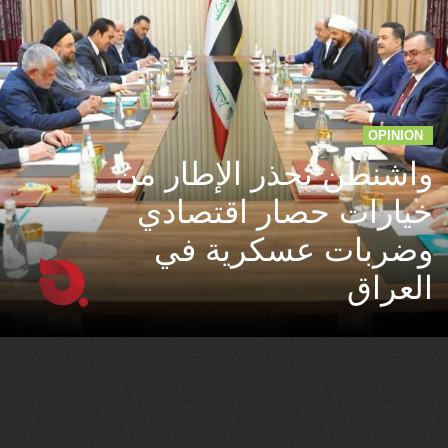
OPINION
واشنطن تحذر الإطار من
خيارات حصار اقتصادي
وضربات عسكرية في
العراق