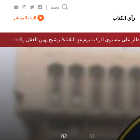
|
بحث
رأي الكتاب
البث المباشر
لمنظار على مستوى الركبة يوم غدٍ الثلاثاء
ترشيح يهين العقل والاخلاق والدولة…؟!
02
01