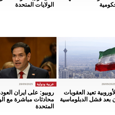
كومية
الولايات المتحدة
عربية ودولية
28/09/2025
28/09/202
لأوروبية تعيد العقوبات
روبيو: على ايران العود
 بعد فشل الدبلوماسية
محادثات مباشرة مع الو
المتحدة