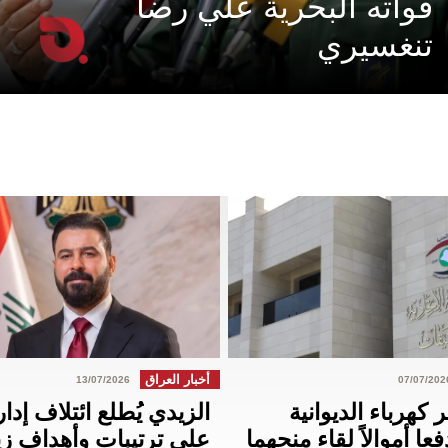
قواته البحرية علي رضا
تنغسيري
أخبار العراق
13/07/2026
07/07/202
كهرباء الديوانية
الزيدي يُطلع ائتلاف إدار
فعا أموالاً لقاء منحهما
على ترتيبات وأهداف زيا