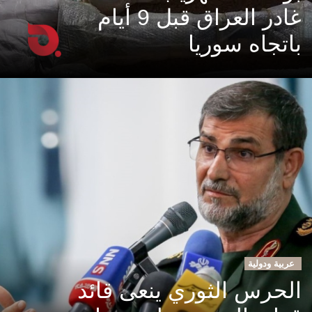
غادر العراق قبل 9 أيام
باتجاه سوريا
عربية ودولية
الحرس الثوري ينعى قائد