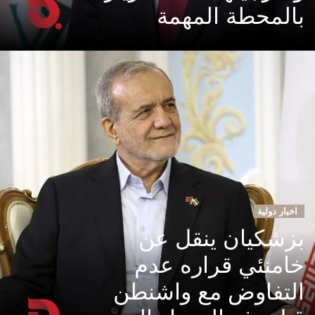
بالمحطة المهمة
اخبار دولية
بزشكيان ينقل عن
خامنئي قراره عدم
التفاوض مع واشنطن