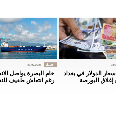
اقتصاد
23/07/2025
23/
عار الدولار في بغداد
خام البصرة يواصل الا
 إغلاق البورصة
رغم انتعاش طفيف للنفط