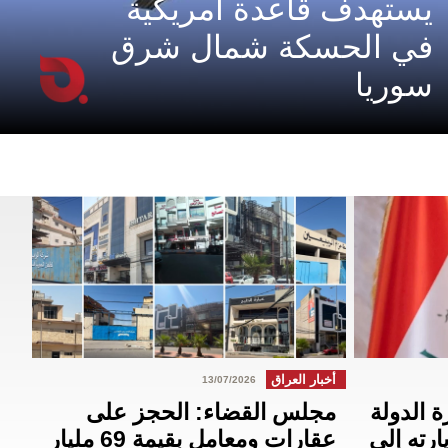
يستهدف قاعدة أمريكية
في الحسكة شمال شرق
سوريا
أخبار العراق
13/07/2026
ة الدولة
مجلس القضاء: الحجز على
رته إلى
عقارات ومعامل بقيمة 69 مليار