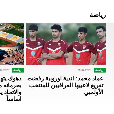
رياضة
رياضة
رياضة
07/2025
23/07/2025
عماد محمد: اندية اوروبية رفضت
دهوك يتهم
تفريغ لاعبيها العراقيين للمنتخب
بحرمانه م
الأولمبي
والاتحاد 
اساساً