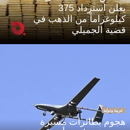
يعلن استرداد 375
كيلوغراماً من الذهب في
قضية الجميلي
عربية ودولية
هجوم بطائرات مسيرة