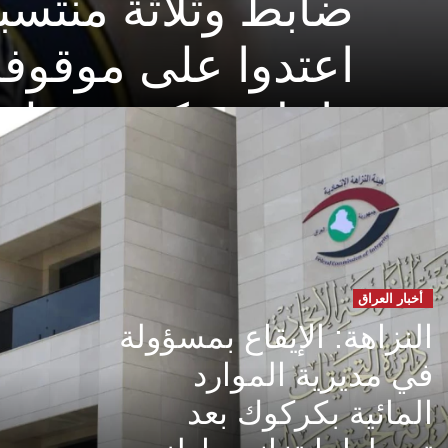
ضابط وثلاثة منتسب
اعتدوا على موقوفة
داخل مركز شرطة
بالديوانية
أخبار العراق
النزاهة: الإيقاع بمسؤولة
في مديرية الموارد
المائية بكركوك بعد