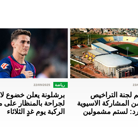
رياضة
22/09/2025
23/
 لجنة التراخيص
برشلونة يعلن خضوع لا
ن المشاركة الاسيوية
لجراحة بالمنظار على 
يرد: لستم مشمولين
الركبة يوم غدٍ الثلاثاء