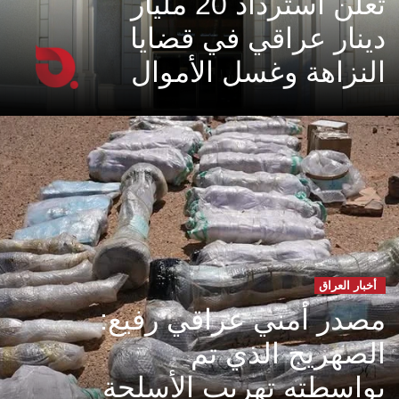
تعلن استرداد 20 مليار
دينار عراقي في قضايا
النزاهة وغسل الأموال
أخبار العراق
مصدر أمني عراقي رفيع:
الصهريج الذي تم
بواسطته تهريب الأسلحة