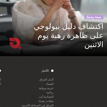
صحة وجمال
اكتشاف دليل بيولوجي
على ظاهرة رهبة يوم
الاثنين
الأخبار
أخبار العراق
ا
اقتصاد
ا
عربية ودولية
رياضة
البغدادية أنت
ملفات_فساد
العراق في الصحافة الأجنبية