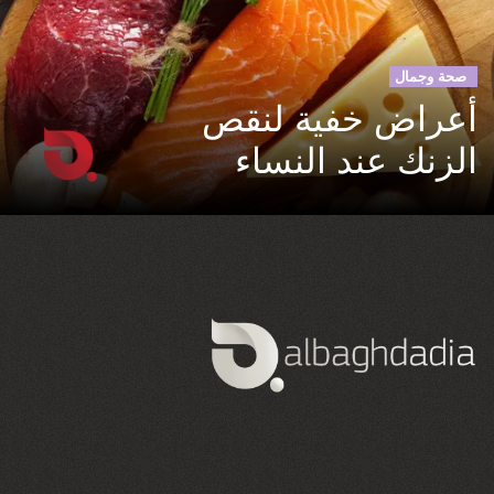
صحة وجمال
أعراض خفية لنقص
الزنك عند النساء