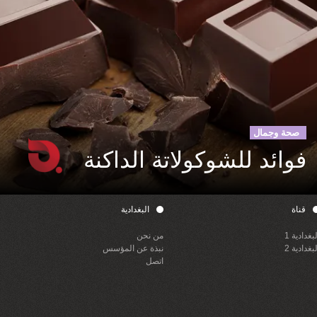
صحة وجمال
فوائد للشوكولاتة الداكنة
قناة
البغدادية
لبغدادية 1
من نحن
لبغدادية 2
نبذة عن المؤسس
اتصل