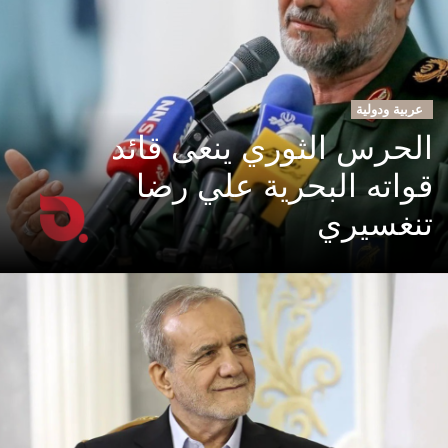
عربية ودولية
الحرس الثوري ينعى قائد
قواته البحرية علي رضا
تنغسيري