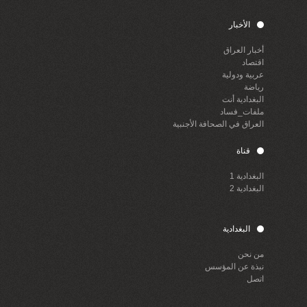
الأخبار
أخبار العراق
اقتصاد
عربية ودولية
رياضة
البغدادية أنت
ملفات_فساد
العراق في الصحافة الأجنبية
قناة
البغدادية 1
البغدادية 2
البغدادية
من نحن
نبذة عن المؤسس
اتصل