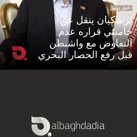
اخبار دولية
بزشكيان ينقل عن
خامنئي قراره عدم
التفاوض مع واشنطن
قبل رفع الحصار البحري