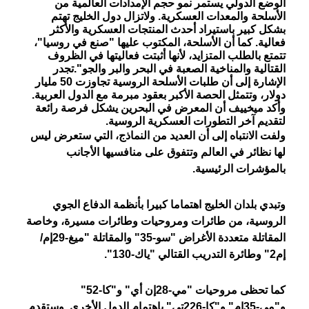
الوضع الدولي يستمر نمو حجم الإمدادات العالمية من
الأسلحة والمعدات العسكرية. ولاتزال دول الخليج تهتم
بشكل كبير باستيراد أحدث المنتجات العسكرية والأكثر
فعالية. كما أن الأسلحة، المكتوب عليها "صنع في روسيا"،
تتمتع بالطلب المتزايد، لأنها أثبتت فعاليتها في الظروف
القتالية والمناخية الصعبة في البحر والبر والجو".تجدر
الإشارة إلى أن طلبات الأسلحة الروسية تجاوزت 50 مليار
دولار، وتتمثل الحصة الأكبر بعقود مبرمة مع الدول العربية.
وأكد ميخييف أن المعرض في البحرين يشكل فرصة رائعة
لتقديم آخر التطورات العسكرية الروسية.
ولفت الانتباه إلى أن العديد من النماذج، التي ستعرض ليس
لها نظائر في العالم وتتفوق على منافسيها الأجانب
بالمؤشرات الرئيسية.
وتبدي بلدان الخليج اهتماما كبيرا بأنظمة الدفاع الجوي
الروسية، من طائرات ومروحيات وطائرات مسيرة، وخاصة
المقاتلة متعددة الأغراض "سو-35" والمقاتلة "ميغ-29إم/
إم2" وطائرة التدريب القتالي "ياك-130".
كما تحظى مروحيات "مي-28إن أي" و"كا-52"
و"مي-35إم" و"كا-226تي" باهتمام الدول الأخرى. وستقدم