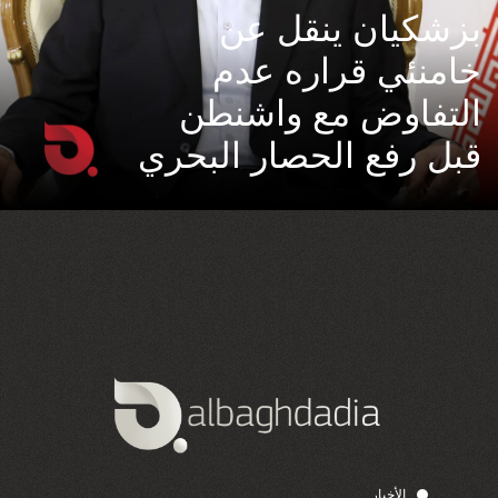
بزشكيان ينقل عن
خامنئي قراره عدم
التفاوض مع واشنطن
قبل رفع الحصار البحري
الأخبار