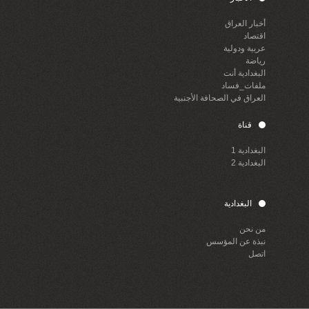
أخبار العراق
اقتصاد
عربية ودولية
رياضة
البغدادية أنت
ملفات_فساد
العراق في الصحافة الأجنبية
قناة
البغدادية 1
البغدادية 2
البغدادية
من نحن
نبذة عن المؤسس
اتصل