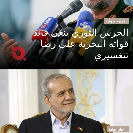
عربية ودولية
الحرس الثوري ينعى قائد
قواته البحرية علي رضا
تنغسيري
اخبار دولية