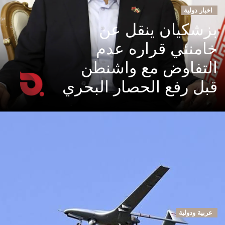
اخبار دولية
بزشكيان ينقل عن
خامنئي قراره عدم
التفاوض مع واشنطن
قبل رفع الحصار البحري
عربية ودولية