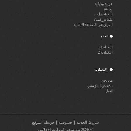
عربية ودولية
رياضة
البغدادية أنت
ملفات_فساد
العراق في الصحافة الأجنبية
قناة
البغدادية 1
البغدادية 2
البغدادية
من نحن
نبذة عن المؤسس
اتصل
شروط الخدمة
خصوصية
خريطة الموقع
© 2026 مجموعة البغدادية الاعلامية