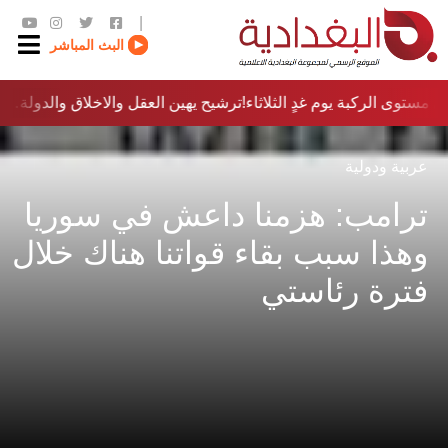
|
البث المباشر
مستوى الركبة يوم غدٍ الثلاثاء
ترشيح يهين العقل والاخلاق والدولة…؟!
عربية ودولية
ترامب: هزمنا داعش في سوريا
وهذا سبب بقاء قواتنا هناك خلال
فترة رئاستي