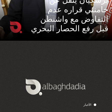
بزشكيان ينقل عن
خامنئي قراره عدم
التفاوض مع واشنطن
قبل رفع الحصار البحري
الأخبار