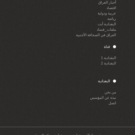
أخبار العراق
اقتصاد
عربية ودولية
رياضة
البغدادية أنت
ملفات_فساد
العراق في الصحافة الأجنبية
قناة
البغدادية 1
البغدادية 2
البغدادية
من نحن
نبذة عن المؤسس
اتصل