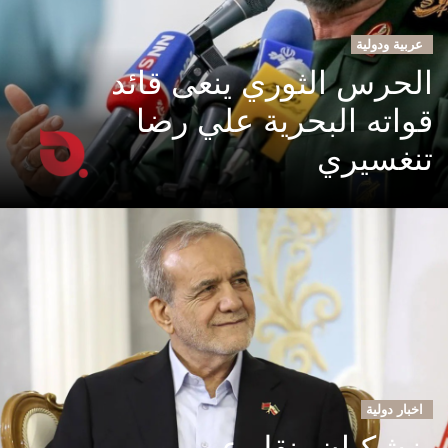
عربية ودولية
الحرس الثوري ينعى قائد
قواته البحرية علي رضا
تنغسيري
اخبار دولية