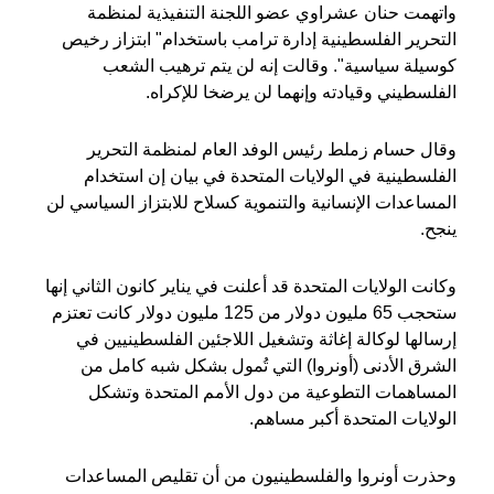
واتهمت حنان عشراوي عضو اللجنة التنفيذية لمنظمة
التحرير الفلسطينية إدارة ترامب باستخدام"‭‭ ‬‬ابتزاز رخيص
كوسيلة سياسية". وقالت إنه لن يتم ترهيب الشعب
الفلسطيني وقيادته وإنهما لن يرضخا للإكراه.
وقال حسام زملط رئيس الوفد العام لمنظمة التحرير
الفلسطينية في الولايات المتحدة في بيان إن استخدام
المساعدات الإنسانية والتنموية كسلاح للابتزاز السياسي لن
ينجح.
وكانت الولايات المتحدة قد أعلنت في يناير كانون الثاني إنها
ستحجب 65 مليون دولار من 125 مليون دولار كانت تعتزم
إرسالها لوكالة إغاثة وتشغيل اللاجئين الفلسطينيين في
الشرق الأدنى (أونروا) التي تُمول بشكل شبه كامل من
المساهمات التطوعية من دول الأمم المتحدة وتشكل
الولايات المتحدة أكبر مساهم.
وحذرت أونروا والفلسطينيون من أن تقليص المساعدات