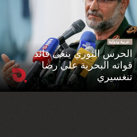
عربية ودولية
الحرس الثوري ينعى قائد
قواته البحرية علي رضا
تنغسيري