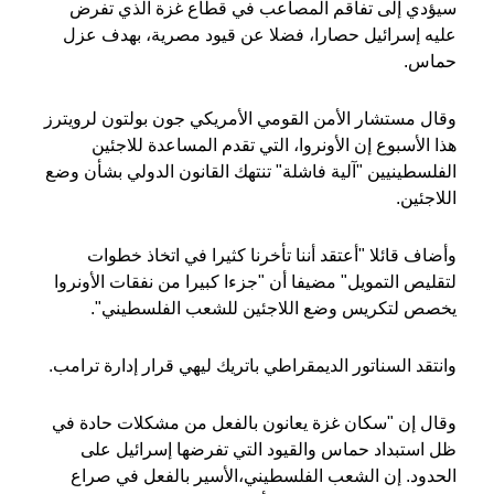
سيؤدي إلى تفاقم المصاعب في قطاع غزة الذي تفرض
عليه إسرائيل حصارا، فضلا عن قيود مصرية، بهدف عزل
حماس.
وقال مستشار الأمن القومي الأمريكي جون بولتون لرويترز
هذا الأسبوع إن الأونروا، التي تقدم المساعدة للاجئين
الفلسطينيين "آلية فاشلة" تنتهك القانون الدولي بشأن وضع
اللاجئين.
وأضاف قائلا "أعتقد أننا تأخرنا كثيرا في اتخاذ خطوات
لتقليص التمويل" مضيفا أن "جزءا كبيرا من نفقات الأونروا
يخصص لتكريس وضع اللاجئين للشعب الفلسطيني".
وانتقد السناتور الديمقراطي باتريك ليهي قرار إدارة ترامب.
وقال إن "سكان غزة يعانون بالفعل من مشكلات حادة في
ظل استبداد حماس والقيود التي تفرضها إسرائيل على
الحدود. إن الشعب الفلسطيني،الأسير بالفعل في صراع