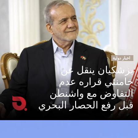
اخبار دولية
بزشكيان ينقل عن
خامنئي قراره عدم
التفاوض مع واشنطن
قبل رفع الحصار البحري