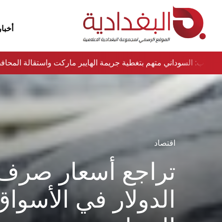
أخبار
ء
نواب: السوداني متهم بتغطية جريمة الهايبر ماركت واستقالة الم
اقتصاد
تراجع أسعار صرف
الدولار في الأسواق