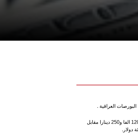
البورصات العراقية .
فقد سجل سعر بيع الدولار في بورصة الكفاح في بغداد اليوم 120 الفا و300 دينار وسعر الشراء 120 الفا و250 دينارا مقابل