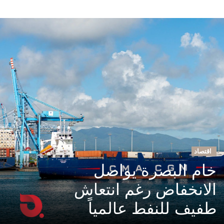
اقتصاد
خام البصرة يواصل
الانخفاض رغم انتعاش
طفيف للنفط عالمياً