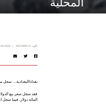
المحلية
تأليف: RICHARD H
-04-2018
بغداد/البغدادية… سجل سعر
المائة دولار، فيما سجل امس 120 الفا و350 دينارا وسعر الشراء 120 الفا و300 دينار مقاب