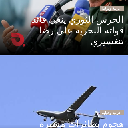
عربية ودولية
الحرس الثوري ينعى قائد
قواته البحرية علي رضا
تنغسيري
عربية ودولية
هجوم بطائرات مسيرة