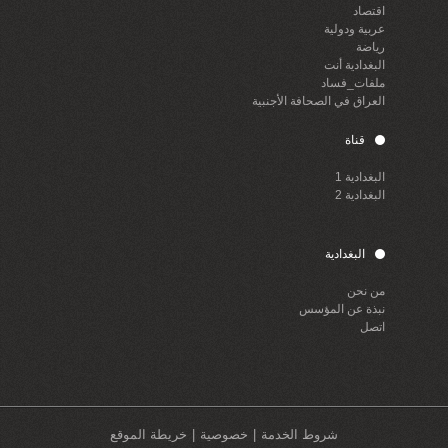
اقتصاد
عربية ودولية
رياضة
البغدادية أنت
ملفات_فساد
العراق في الصحافة الأجنبية
قناة
البغدادية 1
البغدادية 2
البغدادية
من نحن
نبذة عن المؤسس
اتصل
شروط الخدمة
خصوصية
خريطة الموقع