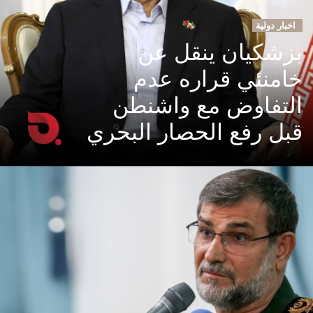
اخبار دولية
بزشكيان ينقل عن
خامنئي قراره عدم
التفاوض مع واشنطن
قبل رفع الحصار البحري