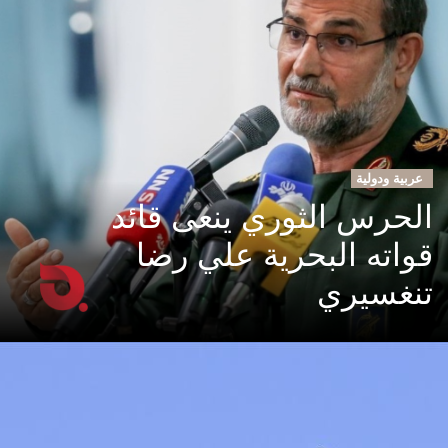
عربية ودولية
الحرس الثوري ينعى قائد
قواته البحرية علي رضا
تنغسيري