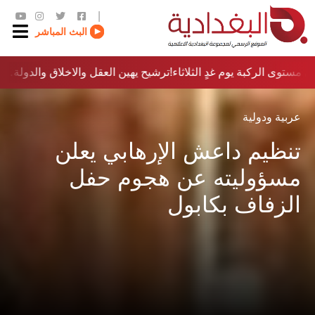
|
البث المباشر
مستوى الركبة يوم غدٍ الثلاثاء
ترشيح يهين العقل والاخلاق والدولة…؟!
عربية ودولية
تنظيم داعش الإرهابي يعلن
مسؤوليته عن هجوم حفل
الزفاف بكابول