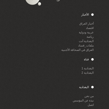
الأخبار
أخبار العراق
اقتصاد
عربية ودولية
رياضة
البغدادية أنت
ملفات_فساد
العراق في الصحافة الأجنبية
قناة
البغدادية 1
البغدادية 2
البغدادية
من نحن
نبذة عن المؤسس
اتصل