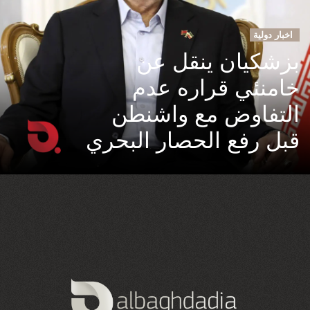
اخبار دولية
بزشكيان ينقل عن
خامنئي قراره عدم
التفاوض مع واشنطن
قبل رفع الحصار البحري