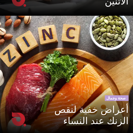
الاثنين
صحة وجمال
أعراض خفية لنقص
الزنك عند النساء