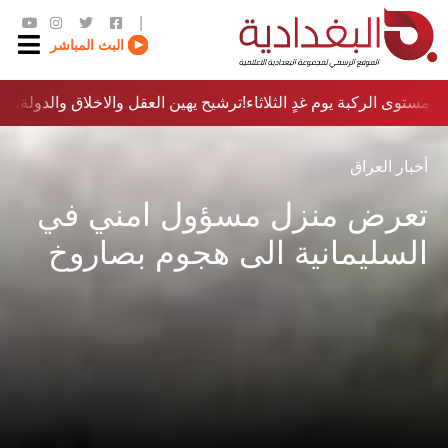
|
البث المباشر
مستوى الركبة يوم غدٍ الثلاثاء
ترشيح يهين العقل والاخلاق والدولة…؟!
أخبار العراق
تعرض منزل مسؤول امني في
السليمانية الى هجوم بصاروخ