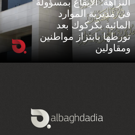
النزاهة: الإيقاع بمسؤولة
في مديرية الموارد
المائية بكركوك بعد
تورطها بابتزاز مواطنين
ومقاولين