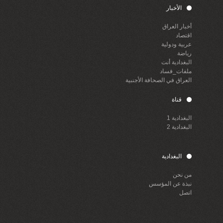
الأخبار
أخبار العراق
اقتصاد
عربية ودولية
رياضة
البغدادية أنت
ملفات_فساد
العراق في الصحافة الأجنبية
قناة
البغدادية 1
البغدادية 2
البغدادية
من نحن
نبذة عن المؤسس
اتصل