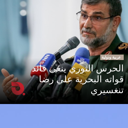
عربية ودولية
الحرس الثوري ينعى قائد
قواته البحرية علي رضا
تنغسيري