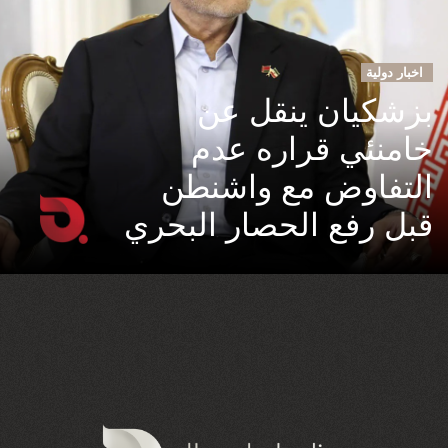
اخبار دولية
بزشكيان ينقل عن
خامنئي قراره عدم
التفاوض مع واشنطن
قبل رفع الحصار البحري