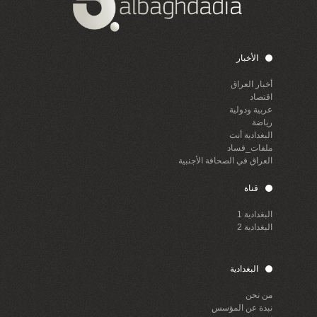
الأخبار
أخبار العراق
اقتصاد
عربية ودولية
رياضة
البغدادية أنت
ملفات_فساد
العراق في الصحافة الأجنبية
قناة
البغدادية 1
البغدادية 2
البغدادية
من نحن
نبذة عن المؤسس