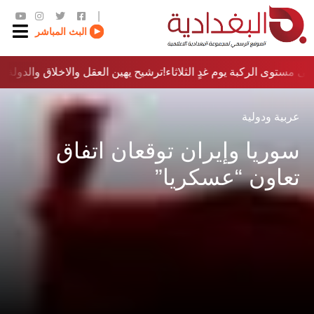
|
البث المباشر
ى مستوى الركبة يوم غدٍ الثلاثاء
ترشيح يهين العقل والاخلاق والدولة…؟!
عربية ودولية
سوريا وإيران توقعان اتفاق
تعاون “عسكريا”