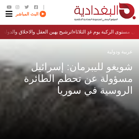
|
البث المباشر
ى مستوى الركبة يوم غدٍ الثلاثاء
ترشيح يهين العقل والاخلاق والدولة…؟!
عربية ودولية
شويغو لليبرمان: إسرائيل
مسؤولة عن تحطم الطائرة
الروسية في سوريا