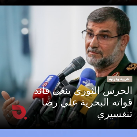
عربية ودولية
الحرس الثوري ينعى قائد
قواته البحرية علي رضا
تنغسيري