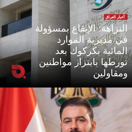
أخبار العراق
النزاهة: الإيقاع بمسؤولة
في مديرية الموارد
المائية بكركوك بعد
تورطها بابتزاز مواطنين
ومقاولين