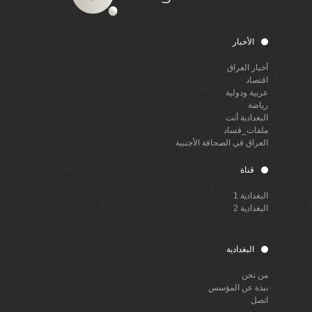
الأخبار
أخبار العراق
اقتصاد
عربية ودولية
رياضة
البغدادية أنت
ملفات_فساد
العراق في الصحافة الأجنبية
قناة
البغدادية 1
البغدادية 2
البغدادية
من نحن
نبذة عن المؤسس
اتصل