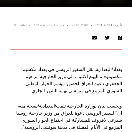
تأليف: RICHARD H
22-01-2018
مشاهدات الصفحة
163
تعليقات
0
بغداد/البغدادية..نقل السفير الروسي في بغداد مكسيم
مكسيموف، اليوم الاثنين، إلى وزير الخارجية إبراهيم
الجعفري دعوة للعراق لحضور مؤتمر الحوار الوطني
السوري المزمع في سوتشي نهاية الشهر الجاري.
وبحسب بيان لوزارة الخارجية تلقت/البغدادية/نسخة منه،
ان"السفير الروسي دعوة للعراق من وزير خارجية روسيا
سيرغي لافروف للمشاركة في اجتماع الحوار السوري
المزمع في الأيام المقبلة في مدينة سوتشي الروسية".