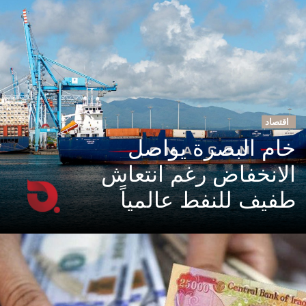
اقتصاد
خام البصرة يواصل
الانخفاض رغم انتعاش
طفيف للنفط عالمياً