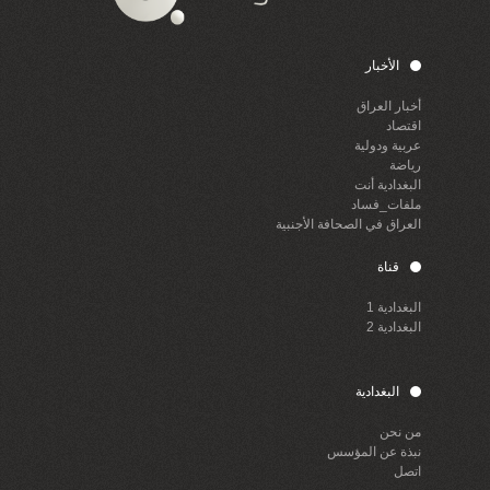
الأخبار
أخبار العراق
اقتصاد
عربية ودولية
رياضة
البغدادية أنت
ملفات_فساد
العراق في الصحافة الأجنبية
قناة
البغدادية 1
البغدادية 2
البغدادية
من نحن
نبذة عن المؤسس
اتصل