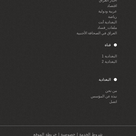
أخبار العراق
اقتصاد
عربية ودولية
رياضة
البغدادية أنت
ملفات_فساد
العراق في الصحافة الأجنبية
قناة
البغدادية 1
البغدادية 2
البغدادية
من نحن
نبذة عن المؤسس
اتصل
شروط الخدمة
خصوصية
خريطة الموقع