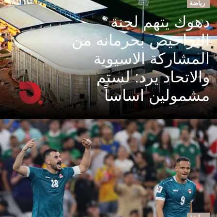
رياضة
دهوك يتهم لجنة
التراخيص بحرمانه من
المشاركة الاسيوية
والاتحاد يرد: لستم
مشمولين اساساً