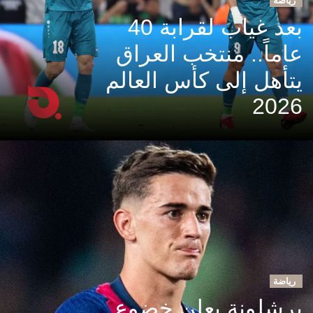
رياضة
بعد غياب لقرابة 40
عاماً.. منتخب العراق
يتأهل إلى كأس العالم
2026
رياضة
برشلونة يعلن خضوع