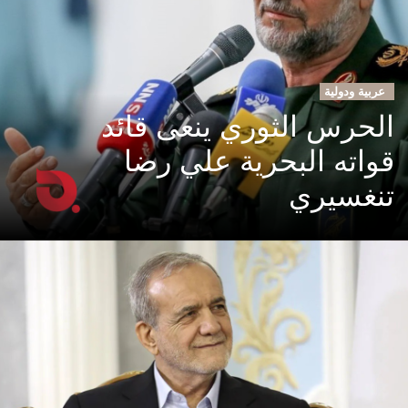
عربية ودولية
الحرس الثوري ينعى قائد
قواته البحرية علي رضا
تنغسيري