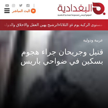
|
البث المباشر
 مستوى الركبة يوم غدٍ الثلاثاء
ترشيح يهين العقل والاخلاق والدولة…؟!
عربية ودولية
قتيل وجريحان جراء هجوم
بسكين في ضواحي باريس