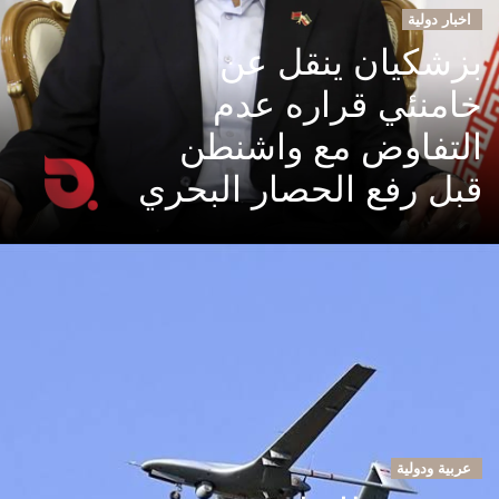
اخبار دولية
بزشكيان ينقل عن
خامنئي قراره عدم
التفاوض مع واشنطن
قبل رفع الحصار البحري
عربية ودولية