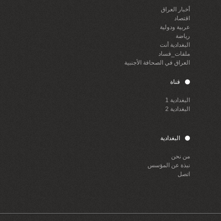
أخبار العراق
اقتصاد
عربية ودولية
رياضة
البغدادية أنت
ملفات_فساد
العراق في الصحافة الأجنبية
قناة
البغدادية 1
البغدادية 2
البغدادية
من نحن
نبذة عن المؤسس
اتصل