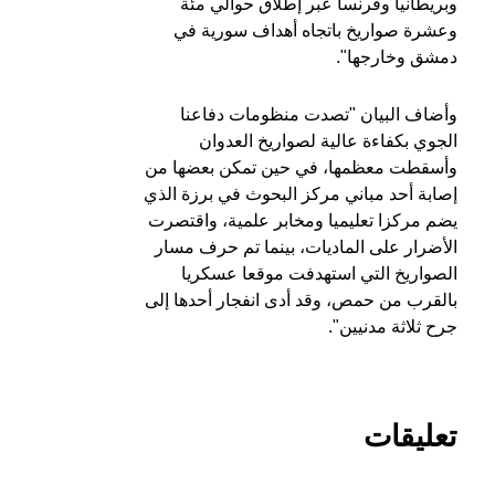
وبريطانيا وفرنسا عبر إطلاق حوالي مئة
وعشرة صواريخ باتجاه أهداف سورية في
دمشق وخارجها".
وأضاف البيان "تصدت منظومات دفاعنا
الجوي بكفاءة عالية لصواريخ العدوان
وأسقطت معظمها، في حين تمكن بعضها من
إصابة أحد مباني مركز البحوث في برزة الذي
يضم مركزا تعليميا ومخابر علمية، واقتصرت
الأضرار على الماديات، بينما تم حرف مسار
الصواريخ التي استهدفت موقعا عسكريا
بالقرب من حمص، وقد أدى انفجار أحدها إلى
جرح ثلاثة مدنيين".
تعليقات