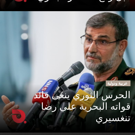
عربية ودولية
الحرس الثوري ينعى قائد
قواته البحرية علي رضا
تنغسيري