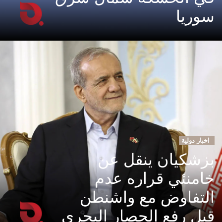
سوريا
اخبار دولية
بزشكيان ينقل عن
خامنئي قراره عدم
التفاوض مع واشنطن
قبل رفع الحصار البحري