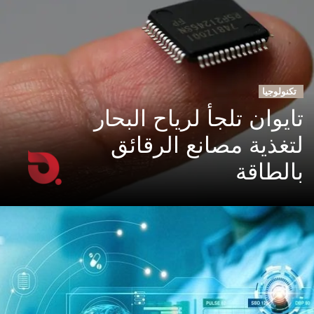
تكنولوجيا
تايوان تلجأ لرياح البحار
لتغذية مصانع الرقائق
بالطاقة