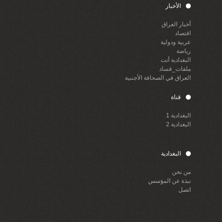
الأخبار
أخبار العراق
اقتصاد
عربية ودولية
رياضة
البغدادية أنت
ملفات_فساد
العراق في الصحافة الأجنبية
قناة
البغدادية 1
البغدادية 2
البغدادية
من نحن
نبذة عن المؤسس
اتصل