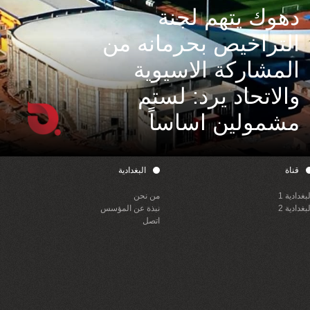
دهوك يتهم لجنة
التراخيص بحرمانه من
المشاركة الاسيوية
والاتحاد يرد: لستم
مشمولين اساساً
قناة
البغدادية
لبغدادية 1
من نحن
لبغدادية 2
نبذة عن المؤسس
اتصل