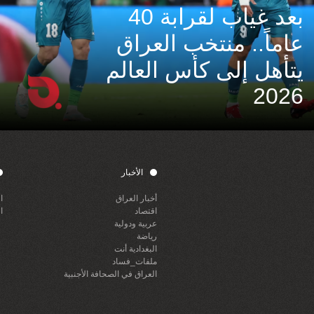
بعد غياب لقرابة 40
عاماً.. منتخب العراق
يتأهل إلى كأس العالم
2026
الأخبار
أخبار العراق
ا
اقتصاد
ا
عربية ودولية
رياضة
البغدادية أنت
ملفات_فساد
العراق في الصحافة الأجنبية