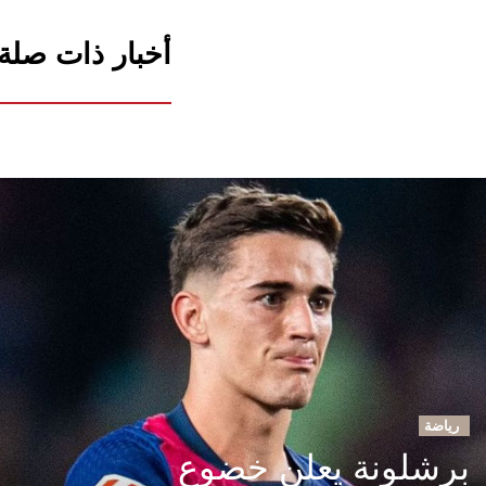
أخبار ذات صلة
رياضة
برشلونة يعلن خضوع