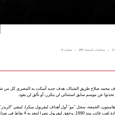
22
مشاهدات الصفحة
207
تعليقات
0
ف محمد صلاح طريق الشباك، هدف جديد أسكت به المصري كل من ش
 تحدثوا عن موسم سابق استثنائي لن يتكرر، أو تألق لن يعود.
هامبتون، الجمعة، سجل "مو" أول أهداف ليفربول مبكرا، ليبقي "الريدز
حلم استعادة لقب غائب منذ 1990، وحقق ليفربول نصرا