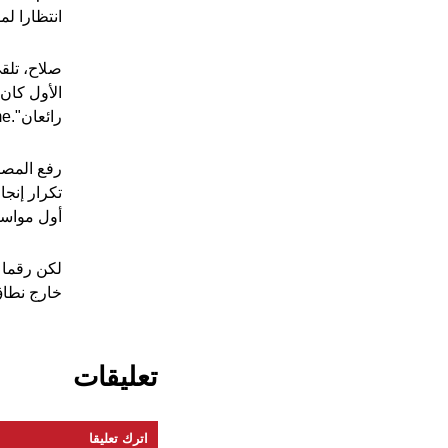
انتظارا ل
صلاح، تلق
الأول كان 
رائعان".IFrame
أول مواسم
لكن رقما م
خارج نطاق
تعليقات
اترك تعليقا