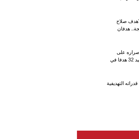
 "هدف صلاح
جة.. هدفان
بدا واضحا إصراره على
تكرار إنجاز فريد صنعه الموسم الماضي الذي اختتمه بصدارة ترتيب الهدافين برصيد 32 هدفا في
دراته التهديفية