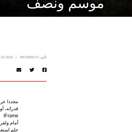
موسم ونصف
تأليف: RICHARD H
-12-2018
مجددا عر
قدراته، أو
IFrame
أمام ولفر