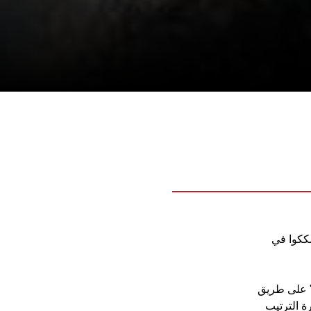
ككوا في
" على طريق
 ابتعد به 4 نقاط في صدارة الترتيب