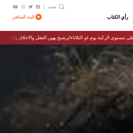
|
بحث
رأي الكتاب
البث المباشر
لى مستوى الركبة يوم غدٍ الثلاثاء
ترشيح يهين العقل والاخلاق والدولة…؟!