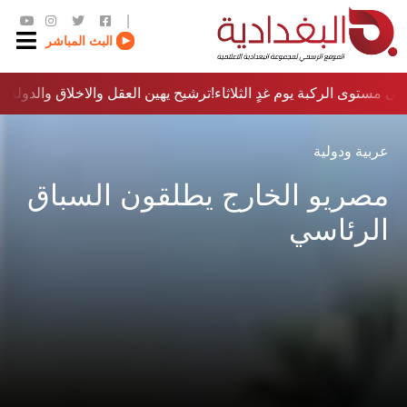
|
البث المباشر
ى مستوى الركبة يوم غدٍ الثلاثاء
ترشيح يهين العقل والاخلاق والدولة…؟!
عربية ودولية
مصريو الخارج يطلقون السباق
الرئاسي