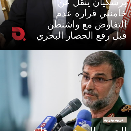
بزشكيان ينقل عن
خامنئي قراره عدم
التفاوض مع واشنطن
قبل رفع الحصار البحري
عربية ودولية
الحرس الثوري ينعى قائد