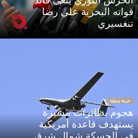
قواته البحرية علي رضا
تنغسيري
عربية ودولية
هجوم بطائرات مسيرة
يستهدف قاعدة أمريكية
في الحسكة شمال شرق