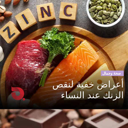
صحة وجمال
أعراض خفية لنقص
الزنك عند النساء