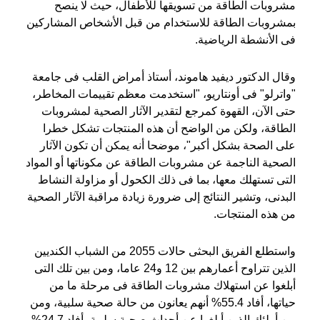
مشروبات الطاقة من تسويقها للأطفال، حيث لا ينصح
بمشروبات الطاقة للاستخدام من قبل الأشخاص المشاركين
فى الأنشطة الرياضية.
وقال الدكتور ديفيد هاموند، أستاذ أمراض القلب فى جامعة
"واترلو" فى أونتاريو، "استخدمت معظم تقييمات المخاطر،
حتى الآن، القهوة كمرجع لتقدير الآثار الصحية لمشروبات
الطاقة، ولكن من الواضح أن هذه المنتجات تشكل خطرا
على الصحة بشكل أكبر"، موضحا أنه يمكن أن تكون الآثار
الصحية الناجمة عن مشروبات الطاقة عن مكوناتها أو المواد
التى تستهلك معها، بما فى ذلك الكحول أو مزاولة النشاط
البدنى، وتشير النتائج إلى ضرورة زيادة مراقبة الآثار الصحية
من هذه المنتجات.
واستطلع الفريق البحثى حالات 2055 من الشباب الكنديين
الذين تتراوح أعمارهم بين 12 و24 عاما، ومن بين تلك التى
أبلغوا عن استهلاك مشروبات الطاقة فى مرحلة ما من
حياتها، أفاد 55.4% أنهم يعانون من حالة صحية سلبية، ومن
بين أولئك الذين أبلغوا عن أحداث صحية سلبية، أفاد 24.7%