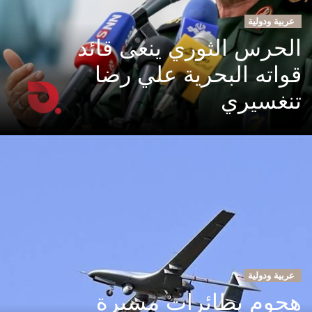
عربية ودولية
الحرس الثوري ينعى قائد
قواته البحرية علي رضا
تنغسيري
عربية ودولية
هجوم بطائرات مسيرة