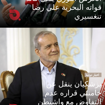
قواته البحرية علي رضا
تنغسيري
اخبار دولية
بزشكيان ينقل عن
خامنئي قراره عدم
التفاوض مع واشنطن