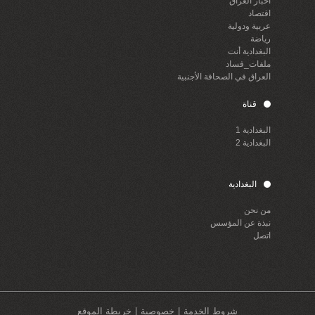
أخبار العراق
اقتصاد
عربية ودولية
رياضة
البغدادية أنت
ملفات_فساد
العراق في الصحافة الأجنبية
قناة
البغدادية 1
البغدادية 2
البغدادية
من نحن
نبذة عن المؤسس
اتصل
شروط الخدمة
خصوصية
خريطة الموقع