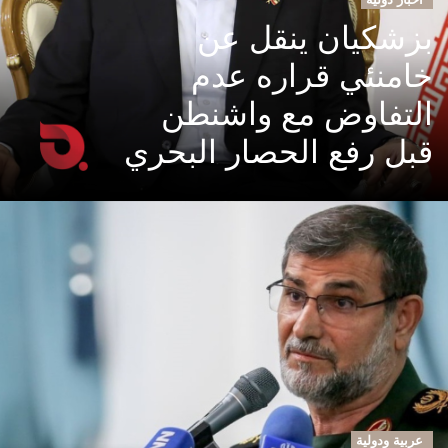
بزشكيان ينقل عن
خامنئي قراره عدم
التفاوض مع واشنطن
قبل رفع الحصار البحري
عربية ودولية