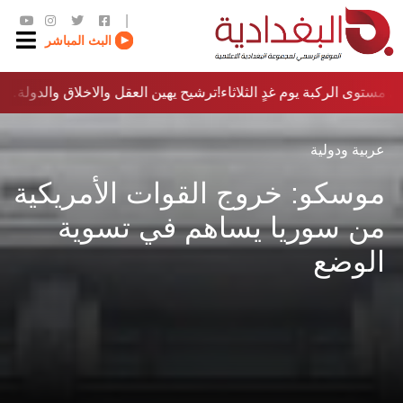
|
البث المباشر
مستوى الركبة يوم غدٍ الثلاثاء
ترشيح يهين العقل والاخلاق والدولة…؟!
عربية ودولية
موسكو: خروج القوات الأمريكية
من سوريا يساهم في تسوية
الوضع