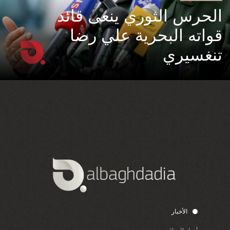
الحرس الثوري ينعى قائد
قواته البحرية علي رضا
تنغسيري
الأخبار