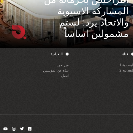
المشاركة الاسيوية
والاتحاد يرد: لستم
مشمولين اساساً
قناة
البغدادية
لبغدادية 1
من نحن
لبغدادية 2
نبذة عن المؤسس
اتصل