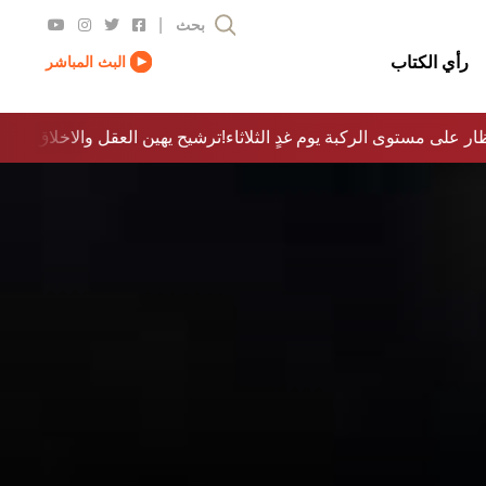
|
بحث
رأي الكتاب
البث المباشر
ار على مستوى الركبة يوم غدٍ الثلاثاء
ترشيح يهين العقل والاخلاق والدولة…؟!