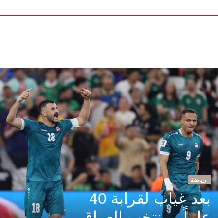
رياضة
بعد غياب لقرابة 40
عاماً.. منتخب العراق