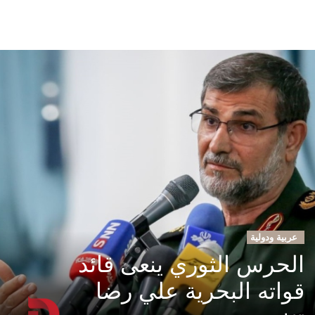
عربية ودولية
الحرس الثوري ينعى قائد
قواته البحرية علي رضا