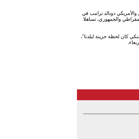
 والأمريكي دونالد ترامب في
يمقراطي والجمهوري، تساهلا
كي كان لحظة حزينة لبلدنا"،
بعاء.