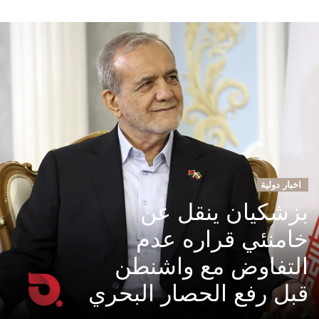
اخبار دولية
بزشكيان ينقل عن
خامنئي قراره عدم
التفاوض مع واشنطن
قبل رفع الحصار البحري