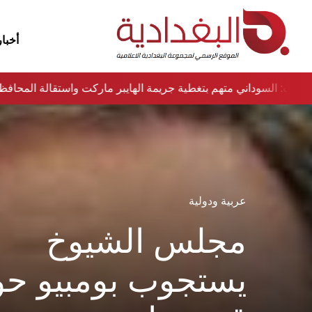
أخبار
نواب: السوداني متهم بتغطية جريمة الهايبر ماركت واستقالة المحا
عربية ودولية
مجلس الشيوخ
يستجوب بومبيو ح