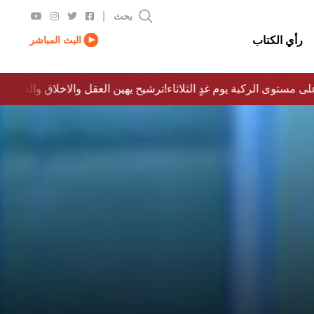
|
بحث
رأي الكتاب
البث المباشر
لى مستوى الركبة يوم غدٍ الثلاثاء
ترشيح يهين العقل والاخلاق والدولة…؟!