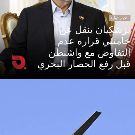
اخبار دولية
بزشكيان ينقل عن
خامنئي قراره عدم
التفاوض مع واشنطن
قبل رفع الحصار البحري