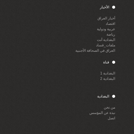
الأخبار
أخبار العراق
اقتصاد
عربية ودولية
رياضة
البغدادية أنت
ملفات_فساد
العراق في الصحافة الأجنبية
قناة
البغدادية 1
البغدادية 2
البغدادية
من نحن
نبذة عن المؤسس
اتصل