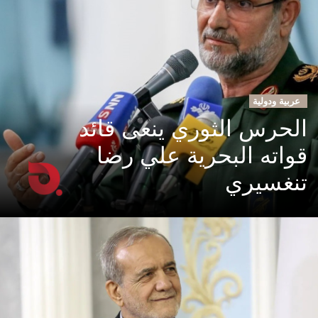
عربية ودولية
الحرس الثوري ينعى قائد
قواته البحرية علي رضا
تنغسيري