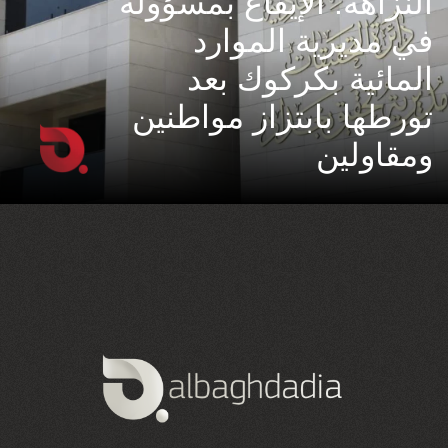
النزاهة: الإيقاع بمسؤولة
في مديرية الموارد
المائية بكركوك بعد
تورطها بابتزاز مواطنين
ومقاولين