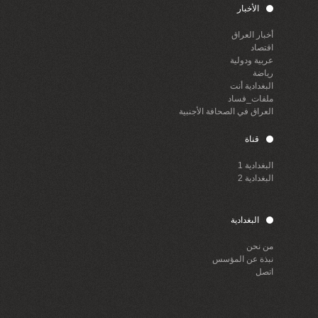
الأخبار
أخبار العراق
اقتصاد
عربية ودولية
رياضة
البغدادية أنت
ملفات_فساد
العراق في الصحافة الأجنبية
قناة
البغدادية 1
البغدادية 2
البغدادية
من نحن
نبذة عن المؤسس
اتصل