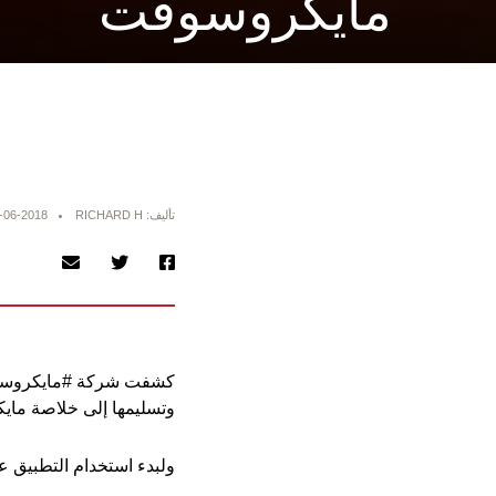
مايكروسوفت
تأليف: RICHARD H
-06-2018
كشفت شركة #مايكروسوفت 
وتسليمها إلى خلاصة ماي
ولبدء استخدام التطبيق على ه