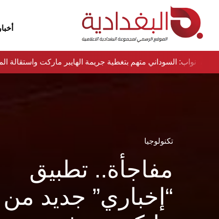
أخبار
لسماء
نواب: السوداني متهم بتغطية جريمة الهايبر ماركت واستقالة 
تكنولوجيا
مفاجأة.. تطبيق
“إخباري” جديد من