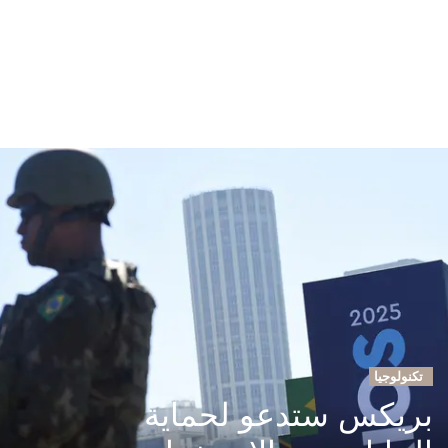
تكنولوجيا
بريكس ستدعو لحماية