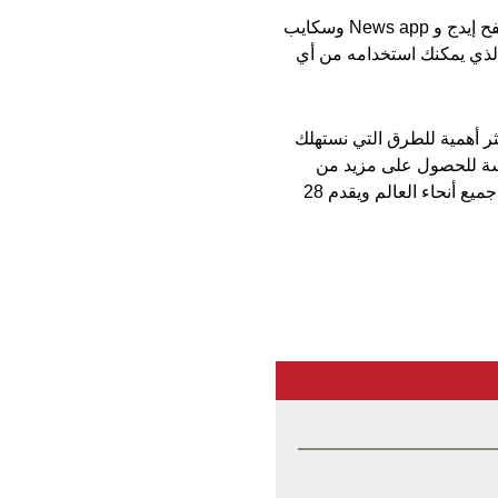
أما أجهزة ويندوز 10، يقوم أخبار مايكروسوفت الآن بتشغيل الملقمات الإخبارية لصفحة بدء متصفح إيدج و News app وسكايب
Outloo. وتقوم أخبار مايكروسوفت أيضاً بتزويد موجز الأخبار على MSN.com، والذي يمكنك استخدامه من أي
ثر أهمية للطرق التي نستهلك
فسة للحصول على مزيد من
الاهتمام على هاتفك والحاسب. كذلك يستخدم التطبيق الجديد الذكاء الاصطناعي، وهو متوفر في جميع أنحاء العالم ويقدم 28