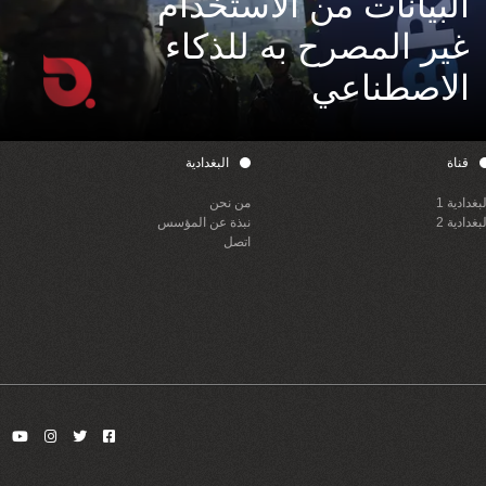
البيانات من الاستخدام
غير المصرح به للذكاء
الاصطناعي
قناة
البغدادية
لبغدادية 1
من نحن
لبغدادية 2
نبذة عن المؤسس
اتصل