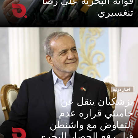
قواته البحرية علي رضا
تنغسيري
اخبار دولية
بزشكيان ينقل عن
خامنئي قراره عدم
التفاوض مع واشنطن
قبل رفع الحصار البحري