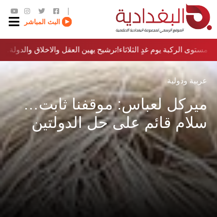
|
البث المباشر
مستوى الركبة يوم غدٍ الثلاثاء
ترشيح يهين العقل والاخلاق والدولة…؟!
عربية ودولية
ميركل لعباس: موقفنا ثابت…
سلام قائم على حل الدولتين