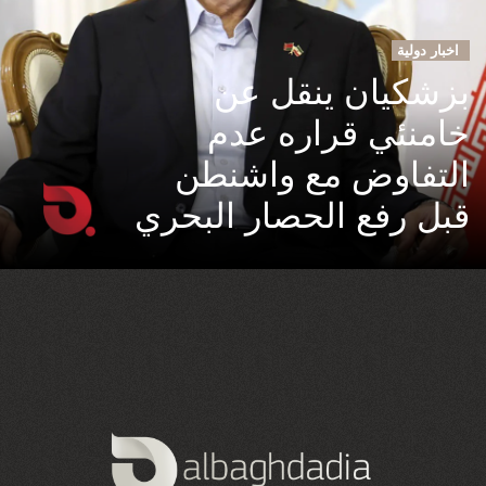
اخبار دولية
بزشكيان ينقل عن
خامنئي قراره عدم
التفاوض مع واشنطن
قبل رفع الحصار البحري