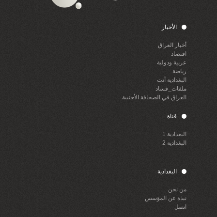
الأخبار
أخبار العراق
اقتصاد
عربية ودولية
رياضة
البغدادية أنت
ملفات_فساد
العراق في الصحافة الأجنبية
قناة
البغدادية 1
البغدادية 2
البغدادية
من نحن
نبذة عن المؤسس
اتصل