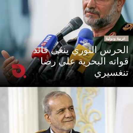
عربية ودولية
الحرس الثوري ينعى قائد
قواته البحرية علي رضا
تنغسيري