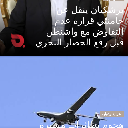
بزشكيان ينقل عن
خامنئي قراره عدم
التفاوض مع واشنطن
قبل رفع الحصار البحري
عربية ودولية
هجوم بطائرات مسيرة