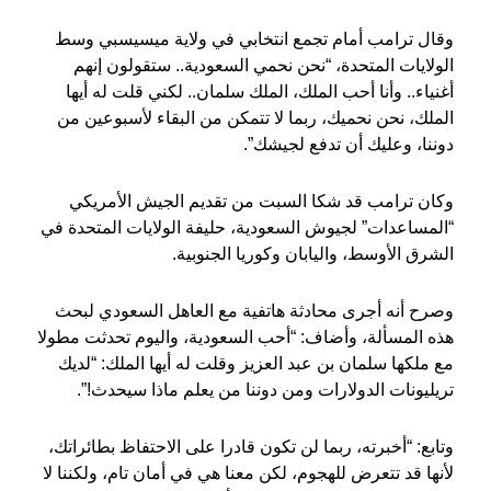
وقال ترامب أمام تجمع انتخابي في ولاية ميسيسبي وسط
الولايات المتحدة، “نحن نحمي السعودية.. ستقولون إنهم
أغنياء.. وأنا أحب الملك، الملك سلمان.. لكني قلت له أيها
الملك، نحن نحميك، ربما لا تتمكن من البقاء لأسبوعين من
دوننا، وعليك أن تدفع لجيشك”.
وكان ترامب قد شكا السبت من تقديم الجيش الأمريكي
“المساعدات” لجيوش السعودية، حليفة الولايات المتحدة في
الشرق الأوسط، واليابان وكوريا الجنوبية.
وصرح أنه أجرى محادثة هاتفية مع العاهل السعودي لبحث
هذه المسألة، وأضاف: “أحب السعودية، واليوم تحدثت مطولا
مع ملكها سلمان بن عبد العزيز وقلت له أيها الملك: “لديك
تريليونات الدولارات ومن دوننا من يعلم ماذا سيحدث!”.
وتابع: “أخبرته، ربما لن تكون قادرا على الاحتفاظ بطائراتك،
لأنها قد تتعرض للهجوم، لكن معنا هي في أمان تام، ولكننا لا