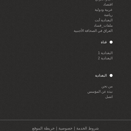
اقتصاد
عربية ودولية
رياضة
البغدادية أنت
ملفات_فساد
العراق في الصحافة الأجنبية
قناة
البغدادية 1
البغدادية 2
البغدادية
من نحن
نبذة عن المؤسس
اتصل
شروط الخدمة
خصوصية
خريطة الموقع