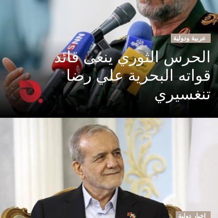
عربية ودولية
الحرس الثوري ينعى قائد
قواته البحرية علي رضا
تنغسيري
اخبار دولية