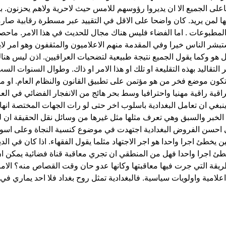
اعلى الجميع الا ان يديروا رؤوسهم للامس حيث لاحرية ولاهم يحزنون. ب
ها لمن يريد. كان واضحا على الاقل في التقييد عبر مسطرة رقابية صارمة
بشر الناس خيرا وفي المقدمة منهم الاعلاميون والمثقفون وهو امر ل
 هو وكما يقول الجميع نتيجة طبيعية لتضحيات العراقيين. اذن ليس هنا
 التقاليد بهذه التقليعة او تلك او هذا الامر او ذاك. وطوال السنوات ال
 تكون موضع فخر من هو مؤتمن على تطبيق القانون والنظام العام. او من 
اقية راقية مهنيا واحترافيا وسط بحر هائج من الانفجار الفضائي في ال
ينبغي ان تعامل البغدادية باسلوب اخر حتى لو رات الجهات المختصة انها 
 الخبر والسبق وهي تعرف مثلها مثل غيرها من وسائل نقل الحقيقة ان للح
ى احسن الفروض البغدادية اجتهدت في موضوع كنسية النجاة وعلى اسو
ين يخطئ اجرا واحدا هو اجر الاجتهاد مثلما يقول الفقهاء. اذا كان في ال
طريقة التي جرت فيها معاقبتها وكانها عدو حان وقت القصاص منه؟ الامر 
لامية واولويات سياسية. فالبغدادية تمثل روح بغداد فلا احد يماري في انه