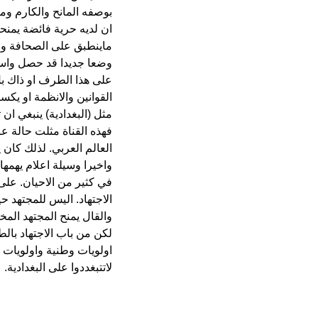
بوصفه المانح والكارم وم
ان لديه حرية فائضة يمنح
وضعا جديدا قد حصل واست
على هذا الطرف او ذاك بل
القوانين والانظمة او يكسر
مثل (البغدادية) ينبغي ان
فهذه القناة مثلت حالة عر
العالم العربي. لذلك كان 
واخيرا وسيلة اعلام يهمها
في كثير من الاحيان. عل
الاجتهاد. اليس للمجتهد ح
لكن من باب الاجتهاد بال
اولويات وطنية واولويات اع
لاتتبغددوا على البغدادية.