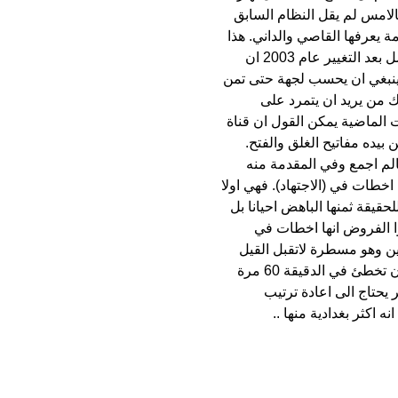
الامس لم يقل النظام السابق
 يعرفها القاصي والداني. هذا
ماينطبق على الصحافة والمطبوعات . اما الفضاء فليس هناك مجال للحديث في هذا الامر. ماحصل بعد التغيير عام 2003 ان
اينبغي ان يحسب لجهة حتى تمن
ك من يريد ان يتمرد على
ست الماضية يمكن القول ان قناة
بيده مفاتيح الغلق والفتح.
عالم اجمع وفي المقدمة منه
اخطات في (الاجتهاد). فهي اولا
قيقة ثمنها الباهض احيانا بل
ا الفروض انها اخطات في
دين وهو مسطرة لاتقبل القيل
والقال يمنح المجتهد المخطئ اجرا واحدا فهل من المنطقي ان تجري معاقبة قناة فضائية يمكن ان تخطئ في الدقيقة 60 مرة
يحتاج الى اعادة ترتيب
 اكثر بغدادية منها ..