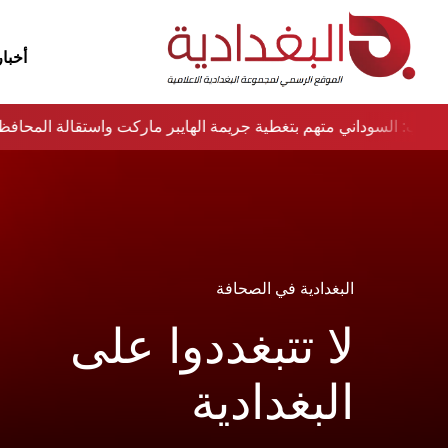
أخبار
نواب: السوداني متهم بتغطية جريمة الهايبر ماركت واستقالة المحا
البغدادية في الصحافة
لا تتبغددوا على
البغدادية