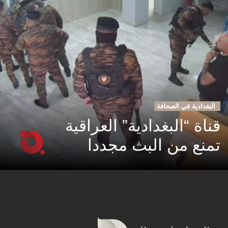
البغدادية في الصحافة
قناة “البغدادية” العراقية
تمنع من البث مجددا