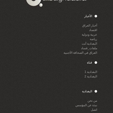
الأخبار
أخبار العراق
اقتصاد
عربية ودولية
رياضة
البغدادية أنت
ملفات_فساد
العراق في الصحافة الأجنبية
قناة
البغدادية 1
البغدادية 2
البغدادية
من نحن
نبذة عن المؤسس
اتصل