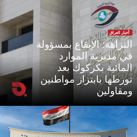
أخبار العراق
النزاهة: الإيقاع بمسؤولة
في مديرية الموارد
المائية بكركوك بعد
تورطها بابتزاز مواطنين
ومقاولين