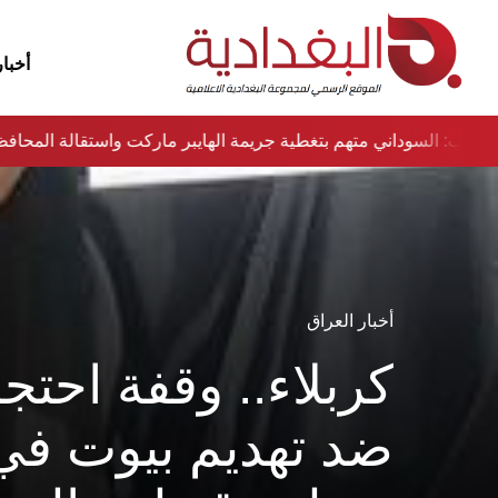
أخبار
نواب: السوداني متهم بتغطية جريمة الهايبر ماركت واستقالة المح
أخبار العراق
كربلاء.. وقفة احتج
ضد تهديم بيوت في