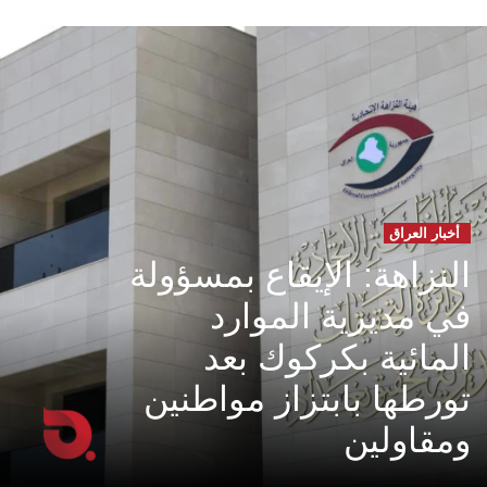
أخبار العراق
النزاهة: الإيقاع بمسؤولة
في مديرية الموارد
المائية بكركوك بعد
تورطها بابتزاز مواطنين
ومقاولين