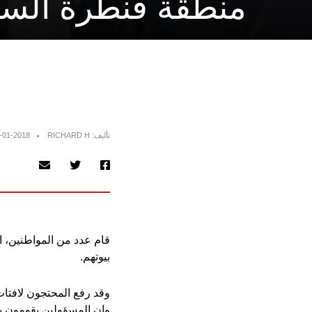
منطقة قنطرة السل
تأليف: RICHARD H
-01-2018
قام عدد من المواطنين، ا
بيوتهم.
وقد رفع المحتجون لافتا
وان المسؤولين يقومون بت