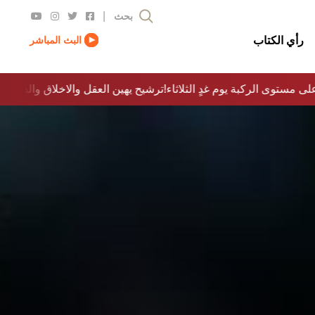
|
بحث
رأي الكتاب
البث المباشر
لى مستوى الركبة يوم غدٍ الثلاثاء
ترشيح يهين العقل والاخلاق والدولة…؟!