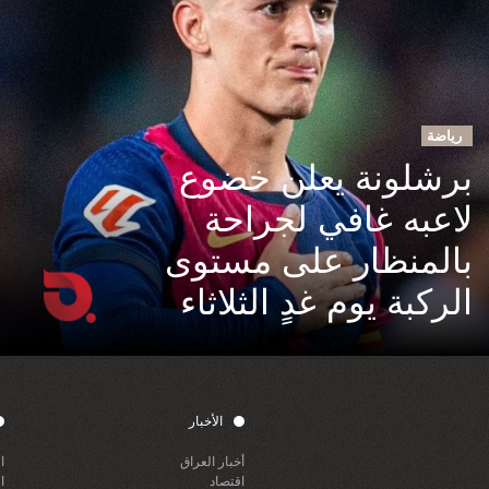
رياضة
برشلونة يعلن خضوع
لاعبه غافي لجراحة
بالمنظار على مستوى
الركبة يوم غدٍ الثلاثاء
الأخبار
أخبار العراق
ا
اقتصاد
ا