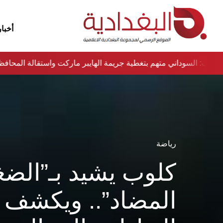
أخبار
نواب: السوداني متهم بتغطية جريمة الهايبر ماركت واستقالة المح
رياضة
كلوب يشيد بـ”الض
المضاد”.. ويكشف 