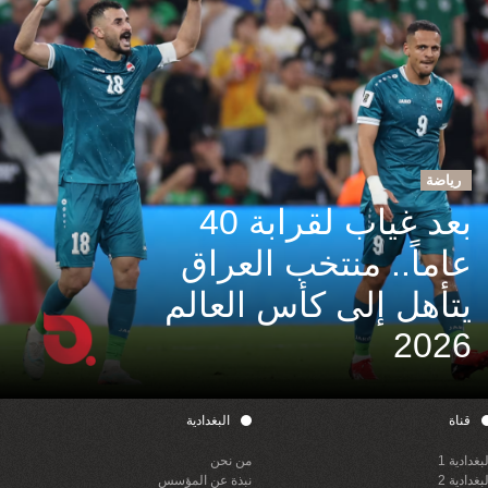
رياضة
بعد غياب لقرابة 40
عاماً.. منتخب العراق
يتأهل إلى كأس العالم
2026
قناة
البغدادية
لبغدادية 1
من نحن
لبغدادية 2
نبذة عن المؤسس