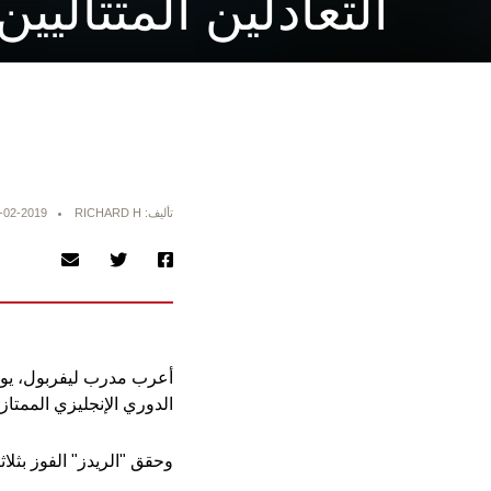
التعادلين المتتاليين
تأليف: RICHARD H
-02-2019
أعرب مدرب ليفربول، يورغ
الدوري الإنجليزي الممتاز
وحقق "الريدز" الفوز بثل