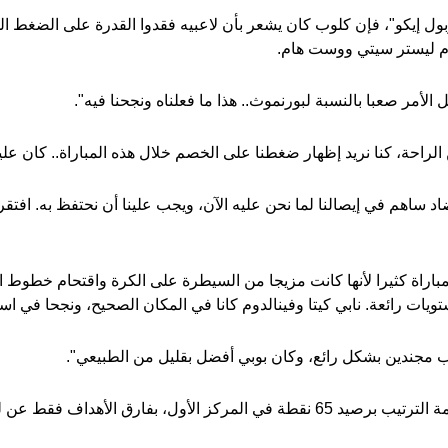
ول إيكو"، فإن كلوب كان يشعر بأن لاعبيه فقدوا القدرة على الضغط الم
أمام ليستر سيتي ووست هام.
الأمر صعبا بالنسبة لبورنموث.. هذا ما فعلناه ونجحنا فيه".
راحة، كنا نريد إظهار ضغطنا على الخصم خلال هذه المباراة.. كان علين
ساهم في إيصالنا لما نحن عليه الآن، ويجب علينا أن نحتفظ به. افتقرنا
باراة كثيرا لأنها كانت مزيجا من السيطرة على الكرة واقتحام خطوط ا
ويات رائعة. نابي كيتا وفينالدوم كانا في المكان الصحيح، ونجحا في ا
 مجندين بشكل رائع، وكان بوبي أفضل بقليل من الطبيعي".
ويحتل مانشستر سيتي قمة الترتيب برصيد 65 نقطة في المركز الأول، بفارق ا