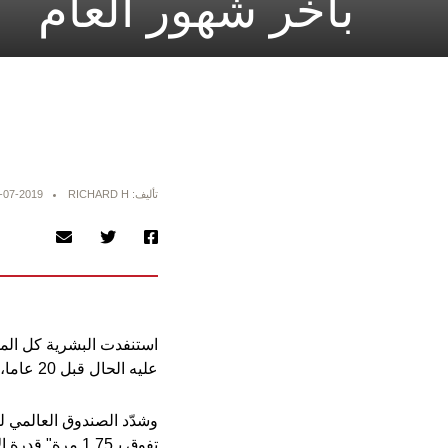
بآخر شهور العام
تأليف: RICHARD H
-07-2019
استنفدت البشرية كل الموا
عليه الحال قبل 20 عاما، على ما أظهرت حسابات منظمة "غلوبال فوتبرينت نتوورك".
وشدّد الصندوق العالمي لل
تفوق بـ1.75 مرة" قدرة الأنظمة البيئية على التجدد، وفق "فرانس برس".