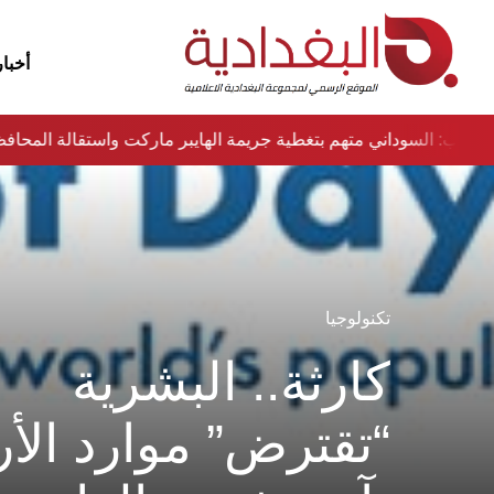
أخبار
نواب: السوداني متهم بتغطية جريمة الهايبر ماركت واستقالة المح
تكنولوجيا
كارثة.. البشرية
“تقترض” موارد ال