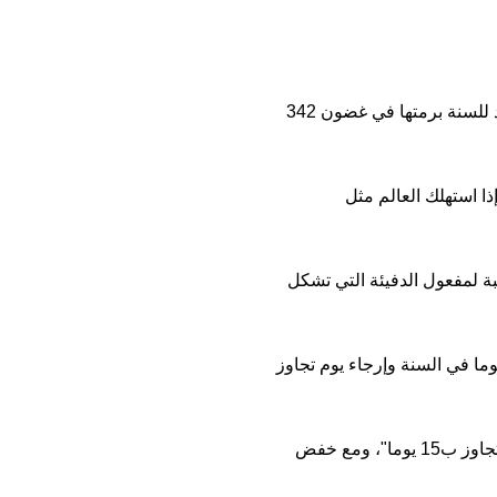
وأنماط الاستهلاك متفاوتة جدا من بلد إلى آخر، فحسب الصندوق، ستستهلك إندونيسيا كل الموارد للسنة برمتها في غضون 342
ى موارد خمسة كواكب إذا استهلك العالم مثل
 "انبعاثات الغازات المسببة لمفعول الدفيئة التي تشكل
 "من خلال خفض انبعاثات ثاني أكسيد الكربون بنسبة 50 في المئة يمكننا أن نكسب 93 يوما في السنة وإرجاء يوم تجاوز
وتابع الصندوق "من خلال خفض استهلاك البروتينات الحيوانية إلى النصف يمكننا أن نؤخر وقت التجاوز ب15 يوما"، ومع خفض