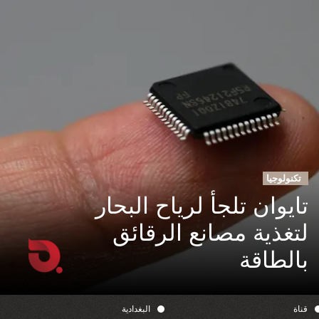
تكنولوجيا
تايوان تلجأ لرياح البحار
لتغذية مصانع الرقائق
بالطاقة
قناة
البغدادية