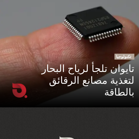
تكنولوجيا
تايوان تلجأ لرياح البحار
لتغذية مصانع الرقائق
بالطاقة