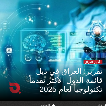
أخبار العراق
تقرير: العراق في ذيل
قائمة الدول الأكثر تقدماً
تكنولوجياً لعام 2025
قناة
البغدادية