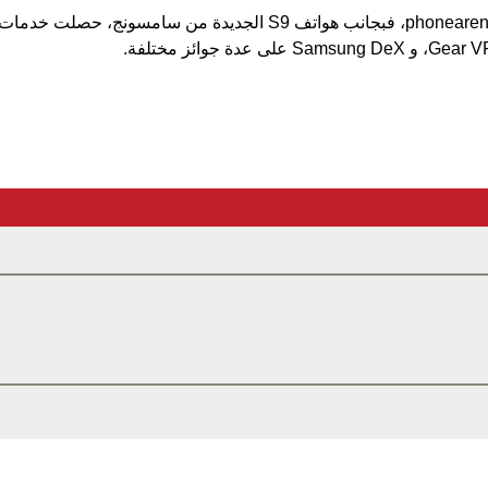
ووفقا لتقرير من موقع phonearena، فبجانب هواتف S9 الجديدة من 