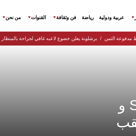
عربية ودولية
رياضة
فن وثقافة
القنوات
من نحن
افظ مدفوعة الثمن
برشلونة يعلن خضوع لاعبه غافي لجراحة بالمنظار ع
هواتف جلاكسى S9 و
قب