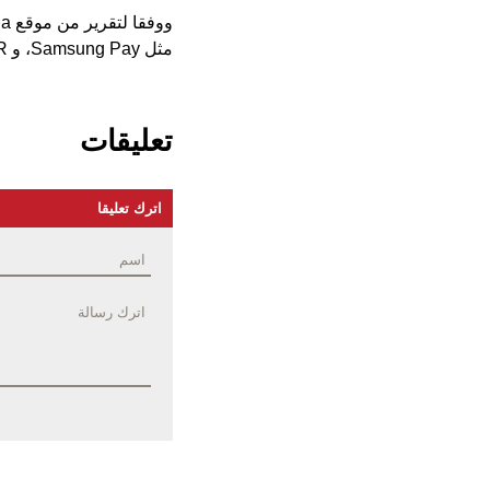
مثل Samsung Pay، و Gear VR، و Samsung DeX على عدة جوائز مختلفة.
تعليقات
اترك تعليقا