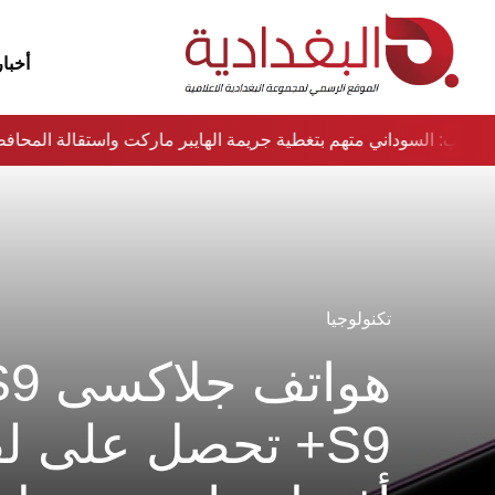
أخبار
نواب: السوداني متهم بتغطية جريمة الهايبر ماركت واستقالة المح
تكنولوجيا
S9+ تحصل على ل