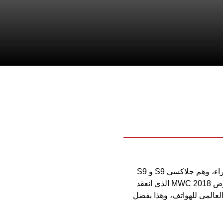
أعلنت شركة سامسونج حديثا عن أفضل الهواتف الذكية الخاصة بها حتى الآن من وجهة نظر الخبراء، وهم جلاكسى S9 و S9
بلس، واليوم كشف تقرير حديث أن تلك الهواتف حصلت على لقلب أفضل جهاز متصل جديد بمعرض MWC 2018 الذى انعقد
ف S9 و S9 بلس أكثر من 30 جائزة فى المؤتمر العالمى للهواتف، وهذا بفضل