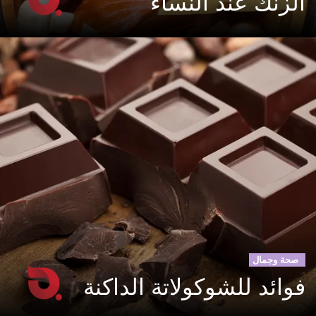
الزنك عند النساء
صحة وجمال
فوائد للشوكولاتة الداكنة