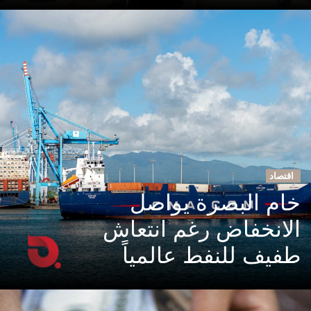
اقتصاد
خام البصرة يواصل
الانخفاض رغم انتعاش
طفيف للنفط عالمياً