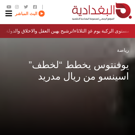
|
البث المباشر
مستوى الركبة يوم غدٍ الثلاثاء
ترشيح يهين العقل والاخلاق والدولة…؟!
رياضة
يوفنتوس يخطط “لخطف”
اسينسو من ريال مدريد