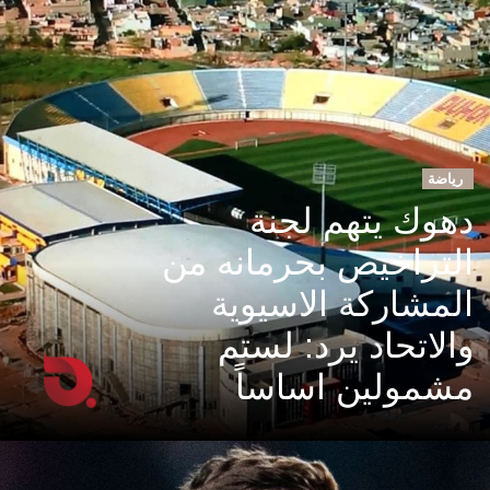
رياضة
دهوك يتهم لجنة
التراخيص بحرمانه من
المشاركة الاسيوية
والاتحاد يرد: لستم
مشمولين اساساً