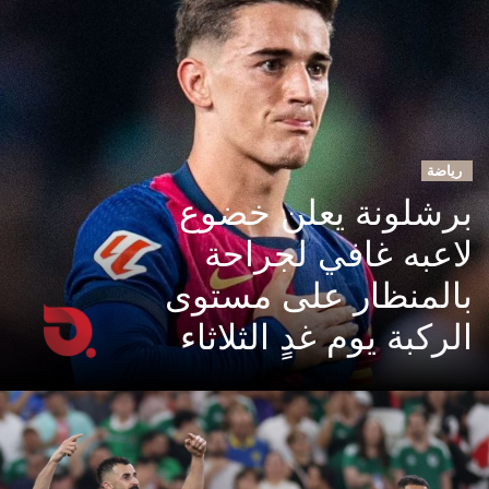
رياضة
برشلونة يعلن خضوع
لاعبه غافي لجراحة
بالمنظار على مستوى
الركبة يوم غدٍ الثلاثاء