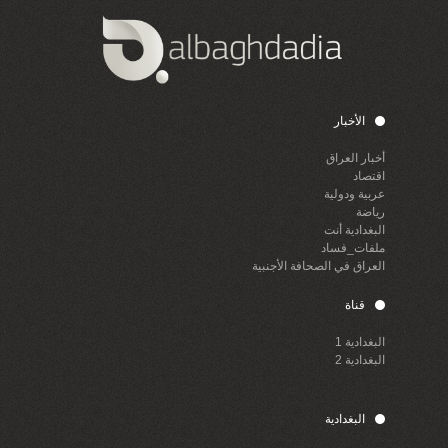
الأخبار
أخبار العراق
اقتصاد
عربية ودولية
رياضة
البغدادية أنت
ملفات_فساد
العراق في الصحافة الأجنبية
قناة
البغدادية 1
البغدادية 2
البغدادية