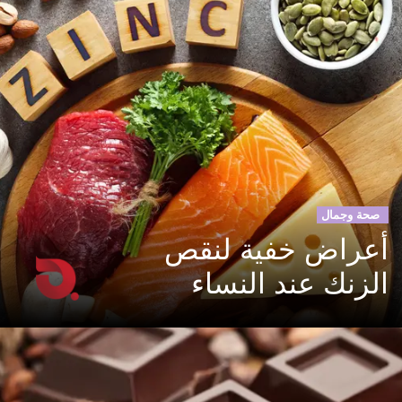
صحة وجمال
أعراض خفية لنقص
الزنك عند النساء