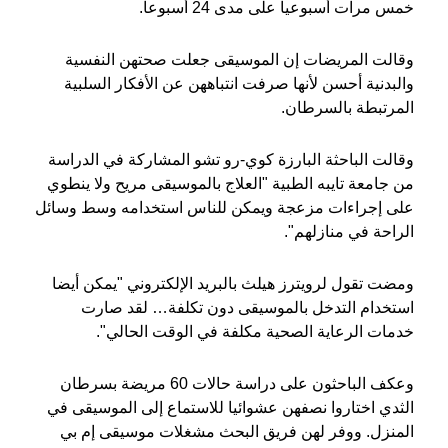
خمس مرات أسبوعيا على مدى 24 أسبوعا.
وقالت المريضات إن الموسيقى جعلت صحتهن النفسية
والبدنية أحسن لأنها صرفت انتباههن عن الأفكار السلبية
المرتبطة بالسرطان.
وقالت الباحثة البارزة كوي-رو تشو المشاركة في الدراسة
من جامعة تايبه الطبية "العلاج بالموسيقى مريح ولا ينطوي
على إجراءات مزعجة ويمكن للناس استخدامه وسط وسائل
الراحة في منازلهم".
ومضت تقول لرويترز هيلث بالبريد الإلكتروني "يمكن أيضا
استخدام التدخل بالموسيقى دون تكلفة… لقد صارت
خدمات الرعاية الصحية مكلفة في الوقت الحالي".
وعكف الباحثون على دراسة حالات 60 مريضة بسرطان
الثدي اختاروا نصفهن عشوائيا للاستماع إلى الموسيقى في
المنزل. ووفر لهن فريق البحث مشغلات موسيقى إم بي