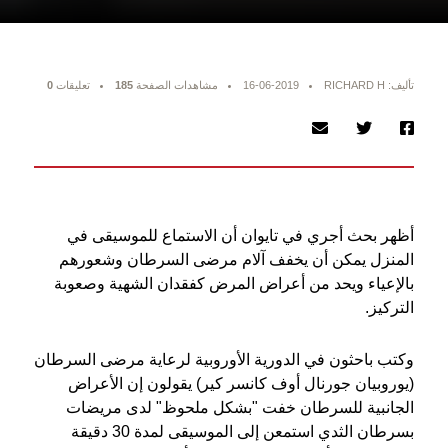
تأليف: RICHARD H
16-06-2019
مشاهدات الصفحة
185
تعليقات
0
أظهر بحث أجري في تايوان أن الاستماع للموسيقى في
المنزل يمكن أن يخفف آلام مرضى السرطان وشعورهم
بالإعياء ويحد من أعراض المرض كفقدان الشهية وصعوبة
التركيز.
وكتب باحثون في الدورية الأوروبية لرعاية مرضى السرطان
(يوروبيان جورنال أوف كانسر كير) يقولون إن الأعراض
الجانبية للسرطان خفت "بشكل ملحوظ" لدى مريضات
بسرطان الثدي استمعن إلى الموسيقى لمدة 30 دقيقة