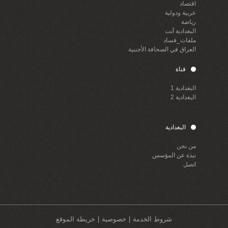
اقتصاد
عربية ودولية
رياضة
البغدادية أنت
ملفات_فساد
العراق في الصحافة الأجنبية
قناة
البغدادية 1
البغدادية 2
البغدادية
من نحن
نبذة عن المؤسس
اتصل
شروط الخدمة
خصوصية
خريطة الموقع