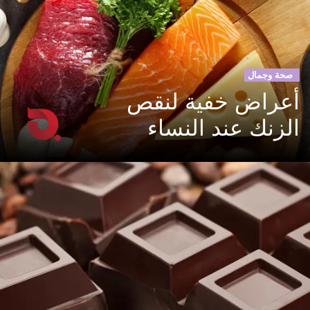
صحة وجمال
أعراض خفية لنقص
الزنك عند النساء