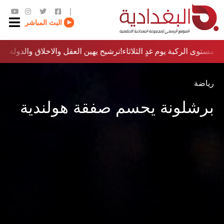
|
البث المباشر
 مستوى الركبة يوم غدٍ الثلاثاء
ترشيح يهين العقل والاخلاق والدولة…؟!
رياضة
برشلونة يحسم صفقة هولندية