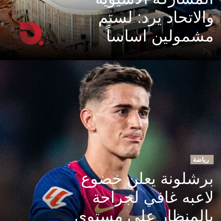
والاتحاد يرد: لستم
مشمولين اساساً
رياضة
برشلونة يعلن خضوع
لاعبه غافي لجراحة
بالمنظار على مستوى