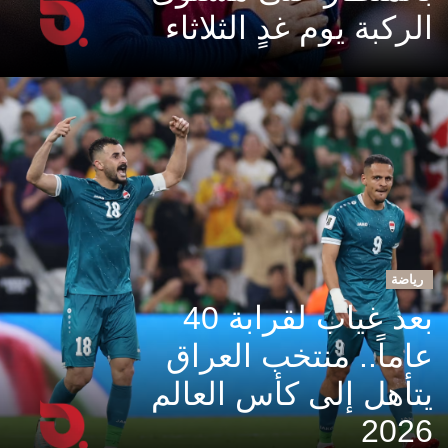
الركبة يوم غدٍ الثلاثاء
رياضة
بعد غياب لقرابة 40
عاماً.. منتخب العراق
يتأهل إلى كأس العالم
2026