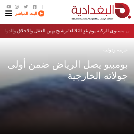
|
البث المباشر
ى مستوى الركبة يوم غدٍ الثلاثاء
ترشيح يهين العقل والاخلاق والدولة…؟!
عربية ودولية
بومبيو يصل الرياض ضمن أولى
جولاته الخارجية