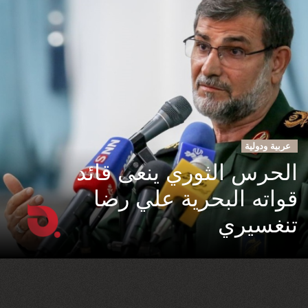
عربية ودولية
الحرس الثوري ينعى قائد
قواته البحرية علي رضا
تنغسيري