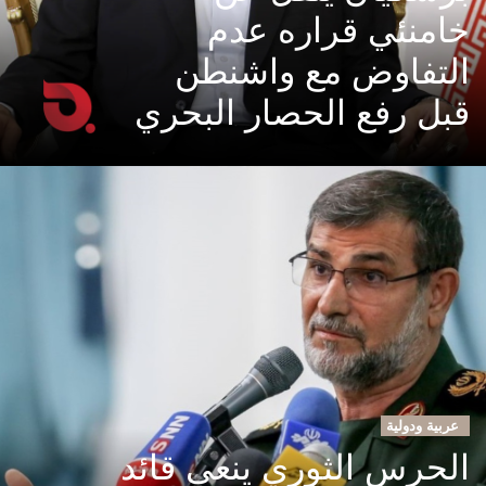
خامنئي قراره عدم
التفاوض مع واشنطن
قبل رفع الحصار البحري
عربية ودولية
الحرس الثوري ينعى قائد